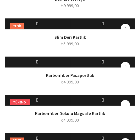
₺
9.999,00
YENI!
SEÇENEKLER
HIZLI BAKIŞ
Slim Deri Kartlık
₺
5.999,00
SEPETE EKLE
HIZLI BAKIŞ
Karbonfiber Pasaportluk
₺
4.999,00
TÜKENDI!
DEVAMINI OKU
HIZLI BAKIŞ
Karbonfiber Dokulu Magsafe Kartlık
₺
4.999,00