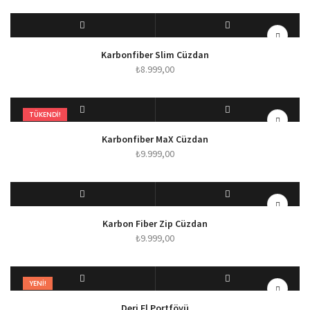
SEPETE EKLE
HIZLI BAKIŞ
Karbonfiber Slim Cüzdan
₺
8.999,00
TÜKENDI!
SEÇENEKLER
HIZLI BAKIŞ
Karbonfiber MaX Cüzdan
₺
9.999,00
SEÇENEKLER
HIZLI BAKIŞ
Karbon Fiber Zip Cüzdan
₺
9.999,00
YENI!
SEÇENEKLER
HIZLI BAKIŞ
Deri El Portföyü