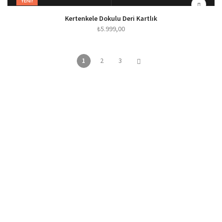
YENI!
SEÇENEKLER
HIZLI BAKIŞ
Kertenkele Dokulu Deri Kartlık
₺
5.999,00
1
2
3